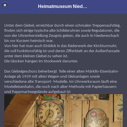
Heimatmuseum Niedereschach
Unter dem Giebel, erreichbar durch einen schmalen Treppenaufstieg,
finden sich einige typische alte Schilderuhren sowie Regulatoren, die
von der Uhrenherstellung Zeugnis geben, die auch in Niedereschach
bis vor Kurzem heimisch war.
Von hier hat man auch Einblick in das Räderwerk der Kirchturmuhr,
die voll funktionsfähig ist und deren Zifferblatt an der Außenfassade
unter dem kleinen Giebel zu sehen ist.
Die Glocken hängen im Stockwerk darunter.
m
Das Giebelgeschoss beherbergt Teile einer alten Märklin-Eisenbahn-
Anlage ab 1939 mit alten Wagen und Gleisanlagen sowie
verschiedene alte Transport- Modelle. Im Uhrwerksraum läuft eine
Modelleisenbahn, die noch nach alter Methode mit Papierhäusern
und Pappmacheegelände aufgebaut ist